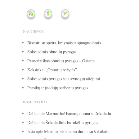
NAUJIENOS
Biscotti su spelta, kmynais ir spanguolėmis
Šokoladinis obuolių pyragas
Prancūziškas obuolių pyragas – Galette
Keksiukai „Obuolių rožytės”
Šokoladinis pyragas su alyvuogių aliejumi
Persikų ir juodųjų serbentų pyragas
KOMENTARAI
Dalia
apie
Marmurinė bananų duona su šokoladu
Dalia
apie
Šokoladinis burokėlių pyragas
Asta
apie
Marmurinė bananų duona su šokoladu