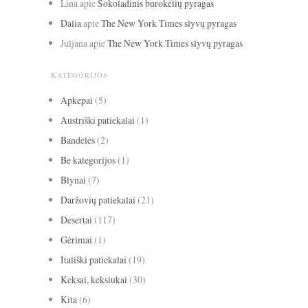
Lina
apie
Šokoladinis burokėlių pyragas
Dalia
apie
The New York Times slyvų pyragas
Juljana
apie
The New York Times slyvų pyragas
KATEGORIJOS
Apkepai
(5)
Austriški patiekalai
(1)
Bandelės
(2)
Be kategorijos
(1)
Blynai
(7)
Daržovių patiekalai
(21)
Desertai
(117)
Gėrimai
(1)
Itališki patiekalai
(19)
Keksai, keksiukai
(30)
Kita
(6)