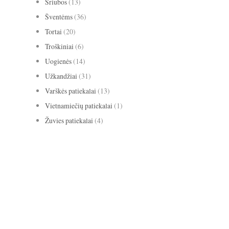
Sriubos
(13)
Šventėms
(36)
Tortai
(20)
Troškiniai
(6)
Uogienės
(14)
Užkandžiai
(31)
Varškės patiekalai
(13)
Vietnamiečių patiekalai
(1)
Žuvies patiekalai
(4)
avižiniai dribsniai
apelsinai
abrikosai
anyžiai
apkepas
bananai
biscotti
baklažanai
blynai
burokėliai
cinamonas
citrina
grietinė
kakava
grietinėlė
imbieras
Kalėdos
keksas
keksiukai
kriaušės
medus
migdolai
obuoliai
pomidorai
paprika
mėlynės
pyragas
riešutai
salotos
pusryčiai