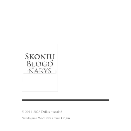
tortas
sausainiai
spanguolės
sriuba
troškinys
Užgavėnės
trinta sriuba
uogienė
užkandžiai
vanilė
varškė
Velykos
šokoladas
vištiena
želatina
© 2011-2026
Dalios svetainė
Naudojama
WordPress
tema
Origin