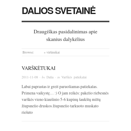
DALIOS SVETAINĖ
Draugiškas pasidalinimas apie
skanius dalykėlius
Browse:
Home
»
virtinukai
VARŠKĖTUKAI
2011-11-08
· by
Dalia
· in
Varškės patiekalai
Labai paprastas ir greit paruošiamas patiekalas.
Primena vaikystę… :) O jam reikės: pakelio riebesnės
varškės vieno kiaušinio 5-6 kupinų šaukštų miltų
žiupsnelio druskos žiupsnelio tarkuoto muskato
riešuto