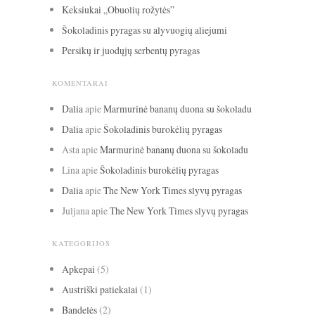
Keksiukai „Obuolių rožytės”
Šokoladinis pyragas su alyvuogių aliejumi
Persikų ir juodųjų serbentų pyragas
KOMENTARAI
Dalia
apie
Marmurinė bananų duona su šokoladu
Dalia
apie
Šokoladinis burokėlių pyragas
Asta
apie
Marmurinė bananų duona su šokoladu
Lina
apie
Šokoladinis burokėlių pyragas
Dalia
apie
The New York Times slyvų pyragas
Juljana
apie
The New York Times slyvų pyragas
KATEGORIJOS
Apkepai
(5)
Austriški patiekalai
(1)
Bandelės
(2)