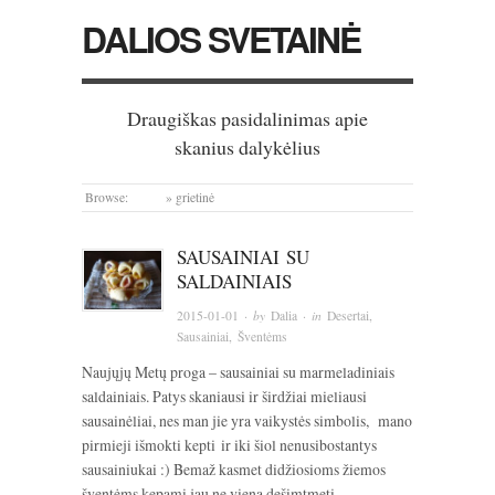
DALIOS SVETAINĖ
Draugiškas pasidalinimas apie
skanius dalykėlius
Browse:
Home
»
grietinė
SAUSAINIAI SU
SALDAINIAIS
2015-01-01
· by
Dalia
· in
Desertai
,
Sausainiai
,
Šventėms
Naujųjų Metų proga – sausainiai su marmeladiniais
saldainiais. Patys skaniausi ir širdžiai mieliausi
sausainėliai, nes man jie yra vaikystės simbolis, mano
pirmieji išmokti kepti ir iki šiol nenusibostantys
sausainiukai :) Bemaž kasmet didžiosioms žiemos
šventėms kepami jau ne vieną dešimtmetį.