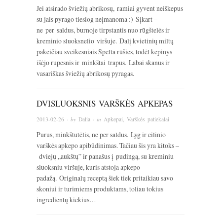
Jei atsirado šviežių abrikosų, ramiai gyvent neiškepus
su jais pyrago tiesiog neįmanoma :) Šįkart –
ne per saldus, burnoje tirpstantis nuo rūgštelės ir
kreminio sluoksnelio viršuje. Dalį kvietinių miltų
pakeičiau sveikesniais Spelta rūšies, todėl kepinys
išėjo rupesnis ir minkštai trapus. Labai skanus ir
vasariškas šviežių abrikosų pyragas.
DVISLUOKSNIS VARŠKĖS APKEPAS
2013-02-26
· by
Dalia
· in
Apkepai
,
Varškės patiekalai
Purus, minkštutėlis, ne per saldus. Lyg ir eilinio
varškės apkepo apibūdinimas. Tačiau šis yra kitoks –
dviejų „aukštų” ir panašus į pudingą, su kreminiu
sluoksniu viršuje, kuris atstoja apkepo
padažą. Originalų receptą šiek tiek pritaikiau savo
skoniui ir turimiems produktams, toliau tokius
ingredientų kiekius…