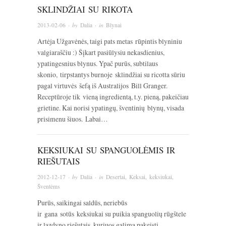
SKLINDŽIAI SU RIKOTA
2013-02-06
· by
Dalia
· in
Blynai
Artėja Užgavėnės, taigi pats metas rūpintis blyniniu
valgiaraščiu :) Šįkart pasiūlysiu nekasdienius,
ypatingesnius blynus. Ypač purūs, subtilaus
skonio, tirpstantys burnoje sklindžiai su ricotta sūriu
pagal virtuvės šefą iš Australijos Bill Granger.
Receptūroje tik vieną ingredientą, t.y. pieną, pakeičiau
grietine. Kai norisi ypatingų, šventinių blynų, visada
prisimenu šiuos. Labai…
KEKSIUKAI SU SPANGUOLĖMIS IR
RIEŠUTAIS
2012-12-17
· by
Dalia
· in
Desertai
,
Keksai, keksiukai
,
Šventėms
Purūs, saikingai saldūs, neriebūs
ir gana sotūs keksiukai su puikia spanguolių rūgštele
ir lazdyno riešutais, kuriuos galima pakeisti