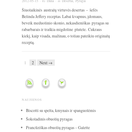
2012-05-15
· by
Dalia
· in
Desertai
,
Pyragai
Šiuolaikinės australų virtuvės desertas – šefės
Belinda Jeffery receptas. Labai kvapnus, įdomaus,
beveik meduolinio skonio, nekasdieniškas pyragas su
rabarbarais ir traškia migdoline plutele. Cukraus
kiekį, kaip visada, mažinau, o toliau pateikiu originalų
receptą.
1
2
Next →
NAUJIENOS
Biscotti su spelta, kmynais ir spanguolėmis
Šokoladinis obuolių pyragas
Prancūziškas obuolių pyragas – Galette