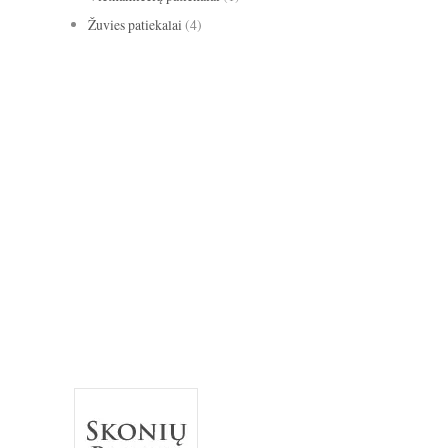
Žuvies patiekalai
(4)
avižiniai dribsniai
apelsinai
abrikosai
anyžiai
apkepas
bananai
biscotti
baklažanai
blynai
burokėliai
cinamonas
citrina
grietinė
kakava
grietinėlė
imbieras
Kalėdos
keksas
keksiukai
kriaušės
medus
migdolai
obuoliai
pomidorai
paprika
mėlynės
pyragas
riešutai
salotos
pusryčiai
tortas
sausainiai
spanguolės
sriuba
troškinys
Užgavėnės
trinta sriuba
uogienė
užkandžiai
vanilė
varškė
Velykos
šokoladas
vištiena
želatina