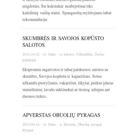
migdolais. Šie keksiukai neabejotinai tiks
kalėdinių vaišių stalui. Spanguolių mylėtojams labai
rekomenduoju.
SKUMBRĖS IR SAVOJOS KOPŪSTO
SALOTOS
2012-10-22
· by
Dalia
· in
Salotos
,
Užkandžiai
,
Žuvies
patiekalai
Ekspromtu sugalvotos ir labai patikusios salotos su
skumbre, Savojos kopūstu ir kaparėliais. Sotus
užkandis pusryčiams, vakarėliui, iškylai, puikus įdaras
sumuštiniui, lavašo suktinukui ar tiesiog užtepas ant
duonos riekės.
APVERSTAS OBUOLIŲ PYRAGAS
2012-09-14
· by
Dalia
· in
Desertai
,
Obuolių pyragai
,
Pyragai