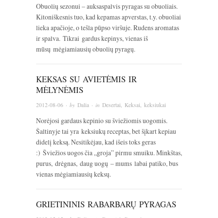
Obuolių sezonui – auksaspalvis pyragas su obuoliais.
Kitoniškesnis tuo, kad kepamas apverstas, t.y. obuoliai
lieka apačioje, o tešla pūpso viršuje. Rudens aromatas
ir spalva. Tikrai gardus kepinys, vienas iš
mūsų mėgiamiausių obuolių pyragų.
KEKSAS SU AVIETĖMIS IR
MĖLYNĖMIS
2012-08-06
· by
Dalia
· in
Desertai
,
Keksai, keksiukai
Norėjosi gardaus kepinio su šviežiomis uogomis.
Šaltinyje tai yra keksiukų receptas, bet šįkart kepiau
didelį keksą. Nesitikėjau, kad išeis toks geras
:) Šviežios uogos čia „groja” pirmu smuiku. Minkštas,
purus, drėgnas, daug uogų – mums labai patiko, bus
vienas mėgiamiausių keksų.
GRIETININIS RABARBARŲ PYRAGAS