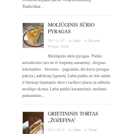
Tradiciškai…
MOLIŪGINIS SŪRIO
PYRAGAS
2013-11-07
· by
Dalia
· in
Desertai
,
Pyragai
,
Tortai
Moliūginis sūrio pyragas. Patiko
netradicinis (nes ne iš trupintų sausainių), drėgnas
šokoladinis – brownie – pagrindas, dėl kurio pyragas
pakyla į aukštesnį lygmenį. Labai patiko ne itin saldus
ir burnoje tirpstantis sūrio (varškės) įdaras su subtiliu
moliūgo skoniu. Labai patiko karamelinis, medumi
paskanintas…
GRIETININIS TORTAS
„ŽOZEFINA”
2013-10-25
· by
Dalia
· in
Tortai