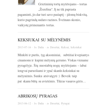
Grietininių tortų mylėtojams – tortas
„Žozefina“. Jį ne tik paprasta
pagaminti, jis dar turi savo paslaptį – įdomų biskvitą,
kurio pagrindą sudaro razinos. Švelnaus skonio,
vaikystę primenantis tortas.
KEKSIUKAI SU MĖLYNĖMIS
2013-07-16
· by
Dalia
· in
Desertai
,
Keksai, keksiukai
Minkšti ir purūs, lyg aksominiai, subtiliai kvepiantys
cinamonu ir kupini mėlynių gerumo. Viskas viename
pyragėlyje. Šių nuostabių uogų mylėtojams – labai
lengvai paruošiami ir ypač skanūs keksiukai su
mėlynėmis. Sunku atsivalgyti :) Beveik taip
pat skanu būtų su avietėmis. Tikras vasaros gėris…
ABRIKOSŲ PYRAGAS
2013-06-12
· by
Dalia
· in
Desertai
,
Pyragai