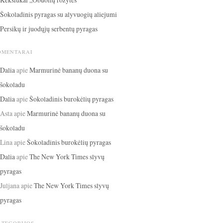
Šokoladinis pyragas su alyvuogių aliejumi
Persikų ir juodųjų serbentų pyragas
OMENTARAI
Dalia
apie
Marmurinė bananų duona su
šokoladu
Dalia
apie
Šokoladinis burokėlių pyragas
Asta
apie
Marmurinė bananų duona su
šokoladu
Lina
apie
Šokoladinis burokėlių pyragas
Dalia
apie
The New York Times slyvų
pyragas
Juljana
apie
The New York Times slyvų
pyragas