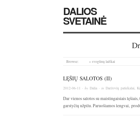
DALIOS
SVETAINĖ
Dr
Browse:
Home
»
svogūnų laiškai
LĘŠIŲ SALOTOS (II)
2012-06-11
· by
Dalia
· in
Daržovių patiekalai
,
Kr
Dar vienos salotos su maistingaisiais lęšiais, 
garstyčių užpilu. Paruošiamos lengvai, produ