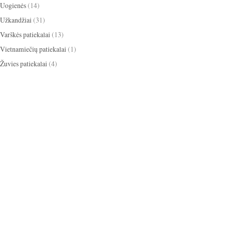
Uogienės
(14)
Užkandžiai
(31)
Varškės patiekalai
(13)
Vietnamiečių patiekalai
(1)
Žuvies patiekalai
(4)
apelsinai
ikosai
anyžiai
apkepas
ižiniai dribsniai
bananai
baklažanai
cinamonas
scotti
blynai
burokėliai
itrina
grietinėlė
grietinė
kakava
mbieras
Kalėdos
eksas
keksiukai
kriaušės
medus
obuoliai
paprika
mėlynės
gdolai
pyragas
omidorai
pusryčiai
iešutai
salotos
sausainiai
tortas
panguolės
sriuba
trinta sriuba
oškinys
Užgavėnės
uogienė