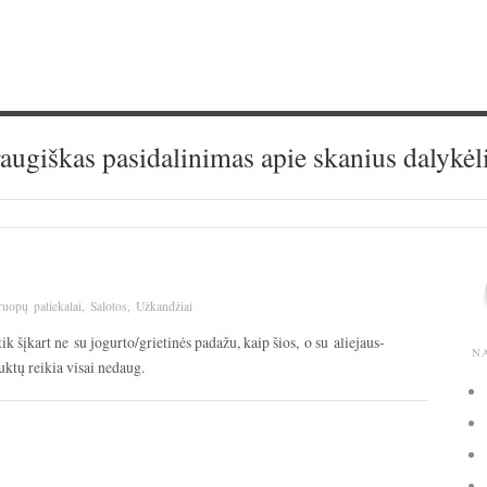
augiškas pasidalinimas apie skanius dalykėl
uopų patiekalai
,
Salotos
,
Užkandžiai
tik šįkart ne su jogurto/grietinės padažu, kaip šios, o su aliejaus-
N
ktų reikia visai nedaug.