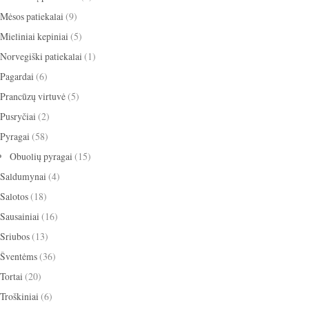
Mėsos patiekalai
(9)
Mieliniai kepiniai
(5)
Norvegiški patiekalai
(1)
Pagardai
(6)
Prancūzų virtuvė
(5)
Pusryčiai
(2)
Pyragai
(58)
Obuolių pyragai
(15)
Saldumynai
(4)
Salotos
(18)
Sausainiai
(16)
Sriubos
(13)
Šventėms
(36)
Tortai
(20)
Troškiniai
(6)