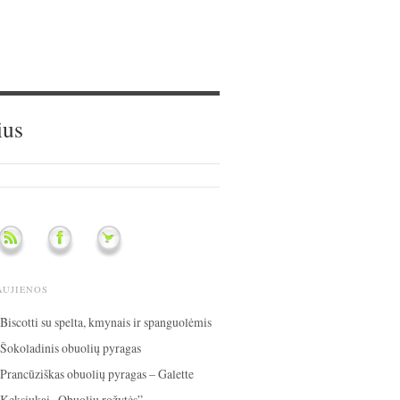
ius
AUJIENOS
Biscotti su spelta, kmynais ir spanguolėmis
Šokoladinis obuolių pyragas
Prancūziškas obuolių pyragas – Galette
Keksiukai „Obuolių rožytės”