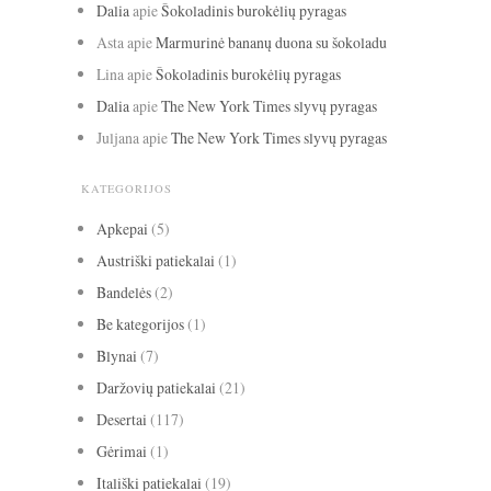
Dalia
apie
Šokoladinis burokėlių pyragas
Asta
apie
Marmurinė bananų duona su šokoladu
Lina
apie
Šokoladinis burokėlių pyragas
Dalia
apie
The New York Times slyvų pyragas
Juljana
apie
The New York Times slyvų pyragas
KATEGORIJOS
Apkepai
(5)
Austriški patiekalai
(1)
Bandelės
(2)
Be kategorijos
(1)
Blynai
(7)
Daržovių patiekalai
(21)
Desertai
(117)
Gėrimai
(1)
Itališki patiekalai
(19)