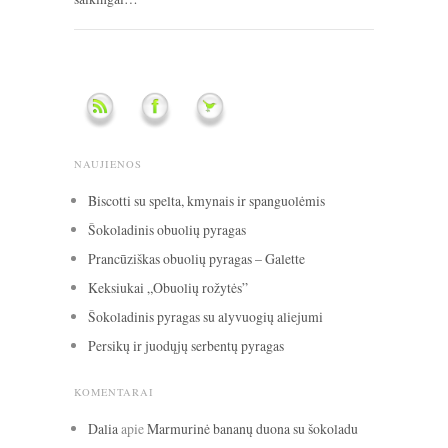
NAUJIENOS
Biscotti su spelta, kmynais ir spanguolėmis
Šokoladinis obuolių pyragas
Prancūziškas obuolių pyragas – Galette
Keksiukai „Obuolių rožytės”
Šokoladinis pyragas su alyvuogių aliejumi
Persikų ir juodųjų serbentų pyragas
KOMENTARAI
Dalia
apie
Marmurinė bananų duona su šokoladu