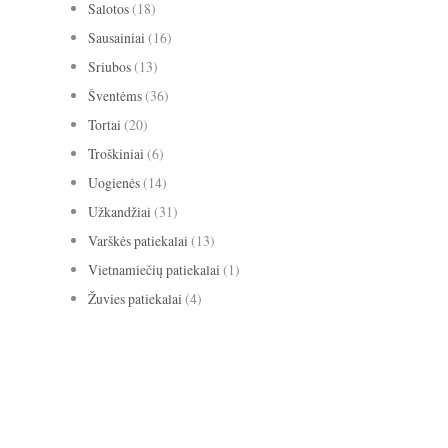
Salotos
(18)
Sausainiai
(16)
Sriubos
(13)
Šventėms
(36)
Tortai
(20)
Troškiniai
(6)
Uogienės
(14)
Užkandžiai
(31)
Varškės patiekalai
(13)
Vietnamiečių patiekalai
(1)
Žuvies patiekalai
(4)
avižiniai dribsniai
apelsinai
abrikosai
anyžiai
apkepas
bananai
biscotti
baklažanai
blynai
burokėliai
cinamonas
citrina
grietinė
kakava
grietinėlė
imbieras
Kalėdos
keksas
keksiukai