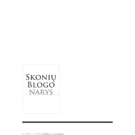
kriaušės
medus
migdolai
obuoliai
pomidorai
paprika
mėlynės
pyragas
riešutai
salotos
pusryčiai
tortas
sausainiai
spanguolės
sriuba
troškinys
Užgavėnės
trinta sriuba
uogienė
užkandžiai
vanilė
varškė
Velykos
šokoladas
vištiena
želatina
© 2011-2026
Dalios svetainė