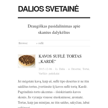
DALIOS SVETAINĖ
Draugiškas pasidalinimas apie
skanius dalykėlius
Browse:
Home
»
suflė
KAVOS SUFLĖ TORTAS
„KARDÈ”
2015-12-06
· by
Dalia
· in
Desertai
,
Tortai
,
Varškės patiekalai
Jei mėgstate kavą, kaip aš, suflė tipo desertus ir ne itin
saldžius tortus, įvertinsite šį kavos suflė tortą Kardè.
Pagrindinis torto akcentas – išsiskiriantis kavos
skonis. Jis vyrauja visuose sluoksniuose, aromate.
Tortas, kaip jau minėjau, ne itin saldus, sakyčiau, labai
saikingai…