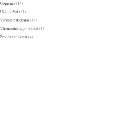
Uogienės
(14)
Užkandžiai
(31)
Varškės patiekalai
(13)
Vietnamiečių patiekalai
(1)
Žuvies patiekalai
(4)
apelsinai
ikosai
anyžiai
apkepas
ižiniai dribsniai
bananai
baklažanai
cinamonas
scotti
blynai
burokėliai
itrina
grietinėlė
grietinė
kakava
mbieras
Kalėdos
eksas
keksiukai
kriaušės
medus
obuoliai
paprika
mėlynės
gdolai
pyragas
omidorai
pusryčiai
iešutai
salotos
sausainiai
tortas
panguolės
sriuba
trinta sriuba
oškinys
Užgavėnės
uogienė