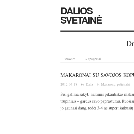
DALIOS
SVETAINĖ
Dr
Browse:
Home
»
spagečiai
MAKARONAI SU SAVOJOS KOPŪ
2012-04-18
· by
Dalia
· in
Makaronų patiekalai
Šis, galima sakyt, naminis pikantiškas makar
trupiniais – gardus savo paprastumu. Ruošiam
jo gaunasi daug, todėl 3-4 ne super išalkusi