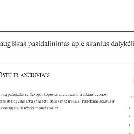
augiškas pasidalinimas apie skanius dalykėl
STU IR ANČIUVIAIS
onų patiekalas su Savojos kopūstu, ančiuviais ir traškiais duonos
N
as su linguine arba spaghetti rūšies makaronais. Patiekalas skalsus ir
ų asmenų stalui užteks ir pusės toliau…