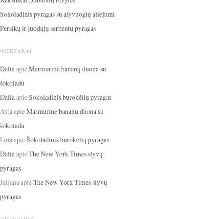
Šokoladinis pyragas su alyvuogių aliejumi
Persikų ir juodųjų serbentų pyragas
OMENTARAI
Dalia
apie
Marmurinė bananų duona su
šokoladu
Dalia
apie
Šokoladinis burokėlių pyragas
Asta
apie
Marmurinė bananų duona su
šokoladu
Lina
apie
Šokoladinis burokėlių pyragas
Dalia
apie
The New York Times slyvų
pyragas
Juljana
apie
The New York Times slyvų
pyragas