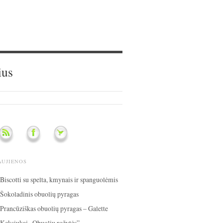
ius
AUJIENOS
Biscotti su spelta, kmynais ir spanguolėmis
Šokoladinis obuolių pyragas
Prancūziškas obuolių pyragas – Galette
Keksiukai „Obuolių rožytės”