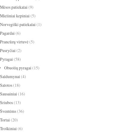
Mėsos patiekalai
(9)
Mieliniai kepiniai
(5)
Norvegiški patiekalai
(1)
Pagardai
(6)
Prancūzų virtuvė
(5)
Pusryčiai
(2)
Pyragai
(58)
Obuolių pyragai
(15)
Saldumynai
(4)
Salotos
(18)
Sausainiai
(16)
Sriubos
(13)
Šventėms
(36)
Tortai
(20)
Troškiniai
(6)