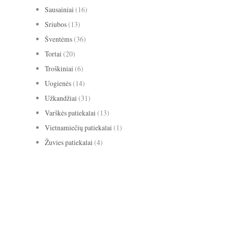
Sausainiai
(16)
Sriubos
(13)
Šventėms
(36)
Tortai
(20)
Troškiniai
(6)
Uogienės
(14)
Užkandžiai
(31)
Varškės patiekalai
(13)
Vietnamiečių patiekalai
(1)
Žuvies patiekalai
(4)
avižiniai dribsniai
apelsinai
abrikosai
anyžiai
apkepas
bananai
biscotti
baklažanai
blynai
burokėliai
cinamonas
citrina
grietinė
kakava
grietinėlė
imbieras
Kalėdos
keksas
keksiukai
kriaušės
medus
migdolai