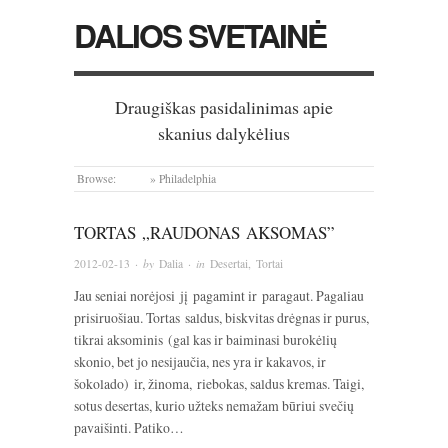
DALIOS SVETAINĖ
Draugiškas pasidalinimas apie
skanius dalykėlius
Browse:
Home
»
Philadelphia
TORTAS „RAUDONAS AKSOMAS”
2012-02-13
· by
Dalia
· in
Desertai
,
Tortai
Jau seniai norėjosi jį pagamint ir paragaut. Pagaliau
prisiruošiau. Tortas saldus, biskvitas drėgnas ir purus,
tikrai aksominis (gal kas ir baiminasi burokėlių
skonio, bet jo nesijaučia, nes yra ir kakavos, ir
šokolado) ir, žinoma, riebokas, saldus kremas. Taigi,
sotus desertas, kurio užteks nemažam būriui svečių
pavaišinti. Patiko…