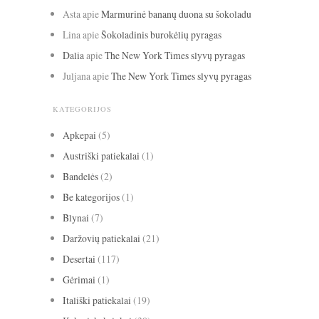
Asta
apie
Marmurinė bananų duona su šokoladu
Lina
apie
Šokoladinis burokėlių pyragas
Dalia
apie
The New York Times slyvų pyragas
Juljana
apie
The New York Times slyvų pyragas
KATEGORIJOS
Apkepai
(5)
Austriški patiekalai
(1)
Bandelės
(2)
Be kategorijos
(1)
Blynai
(7)
Daržovių patiekalai
(21)
Desertai
(117)
Gėrimai
(1)
Itališki patiekalai
(19)