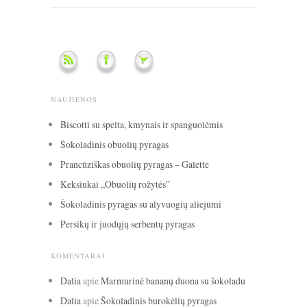
NAUJIENOS
Biscotti su spelta, kmynais ir spanguolėmis
Šokoladinis obuolių pyragas
Prancūziškas obuolių pyragas – Galette
Keksiukai „Obuolių rožytės”
Šokoladinis pyragas su alyvuogių aliejumi
Persikų ir juodųjų serbentų pyragas
KOMENTARAI
Dalia
apie
Marmurinė bananų duona su šokoladu
Dalia
apie
Šokoladinis burokėlių pyragas