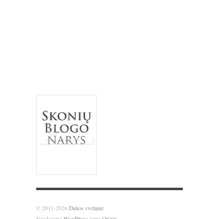
obuoliai
pomidorai
paprika
mėlynės
pyragas
riešutai
salotos
pusryčiai
tortas
sausainiai
spanguolės
sriuba
troškinys
Užgavėnės
trinta sriuba
uogienė
užkandžiai
vanilė
varškė
Velykos
šokoladas
vištiena
želatina
© 2011-2026
Dalios svetainė
Naudojama
WordPress
tema
Origin