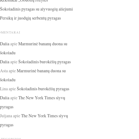
Šokoladinis pyragas su alyvuogių aliejumi
Persikų ir juodųjų serbentų pyragas
OMENTARAI
Dalia
apie
Marmurinė bananų duona su
šokoladu
Dalia
apie
Šokoladinis burokėlių pyragas
Asta
apie
Marmurinė bananų duona su
šokoladu
Lina
apie
Šokoladinis burokėlių pyragas
Dalia
apie
The New York Times slyvų
pyragas
Juljana
apie
The New York Times slyvų
pyragas