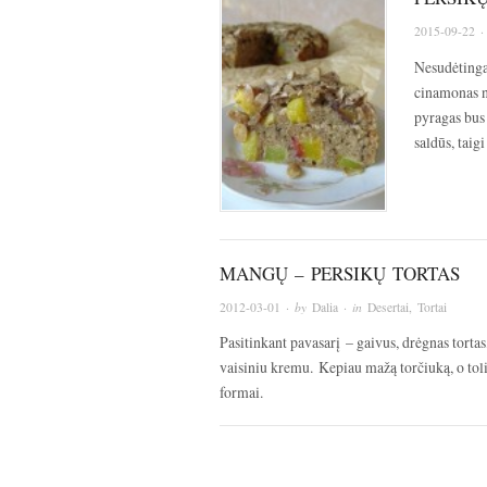
2015-09-22
·
Nesudėtinga
cinamonas nė
pyragas bus 
saldūs, taig
MANGŲ – PERSIKŲ TORTAS
2012-03-01
· by
Dalia
· in
Desertai
,
Tortai
Pasitinkant pavasarį – gaivus, drėgnas torta
vaisiniu kremu. Kepiau mažą torčiuką, o tol
formai.