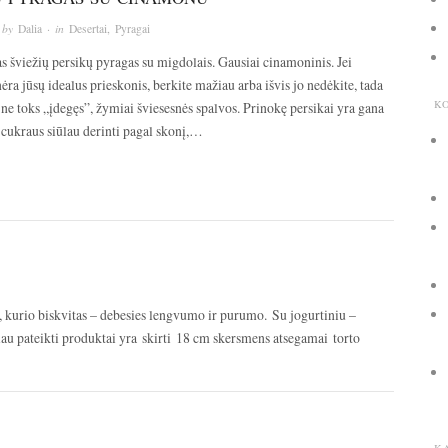
 by
Dalia
· in
Desertai
,
Pyragai
s šviežių persikų pyragas su migdolais. Gausiai cinamoninis. Jei
ra jūsų idealus prieskonis, berkite mažiau arba išvis jo nedėkite, tada
K
ne toks „įdegęs”, žymiai šviesesnės spalvos. Prinokę persikai yra gana
i cukraus siūlau derinti pagal skonį,…
s, kurio biskvitas – debesies lengvumo ir purumo. Su jogurtiniu –
iau pateikti produktai yra skirti 18 cm skersmens atsegamai torto