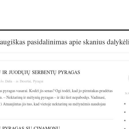
augiškas pasidalinimas apie skanius dalykėl
Ų IR JUODŲJŲ SERBENTŲ PYRAGAS
 by
Dalia
· in
Desertai
,
Pyragai
s pyragas vasarai. Kodėl jis senas? Ogi todėl, kad jo pirmtakas pradėtas
N
. – Nektarinų ir mėlynių pyragas – ir iki šiol nepabodęs. Vadinasi,
 :) Atnaujintas jis tuo, kad vietoje nektarinų su mėlynėmis naudojau
Ų PYRAGAS SU CINAMONU