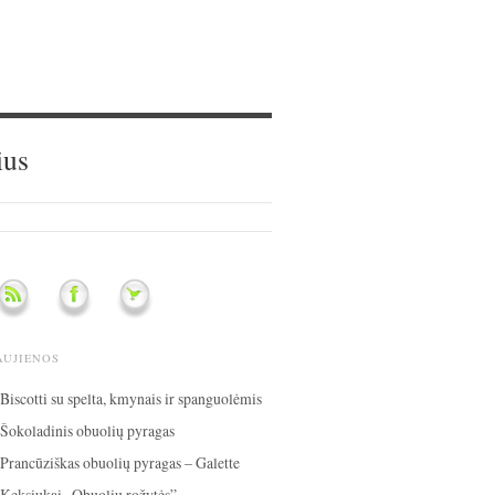
ius
AUJIENOS
Biscotti su spelta, kmynais ir spanguolėmis
Šokoladinis obuolių pyragas
Prancūziškas obuolių pyragas – Galette
Keksiukai „Obuolių rožytės”