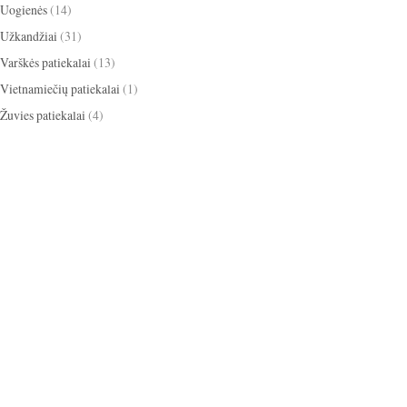
Uogienės
(14)
Užkandžiai
(31)
Varškės patiekalai
(13)
Vietnamiečių patiekalai
(1)
Žuvies patiekalai
(4)
apelsinai
ikosai
anyžiai
apkepas
ižiniai dribsniai
bananai
baklažanai
cinamonas
scotti
blynai
burokėliai
itrina
grietinėlė
grietinė
kakava
mbieras
Kalėdos
eksas
keksiukai
kriaušės
medus
obuoliai
paprika
mėlynės
gdolai
pyragas
omidorai
pusryčiai
iešutai
salotos
sausainiai
tortas
panguolės
sriuba
trinta sriuba
oškinys
Užgavėnės
uogienė