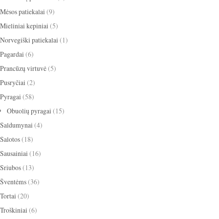
Mėsos patiekalai
(9)
Mieliniai kepiniai
(5)
Norvegiški patiekalai
(1)
Pagardai
(6)
Prancūzų virtuvė
(5)
Pusryčiai
(2)
Pyragai
(58)
Obuolių pyragai
(15)
Saldumynai
(4)
Salotos
(18)
Sausainiai
(16)
Sriubos
(13)
Šventėms
(36)
Tortai
(20)
Troškiniai
(6)