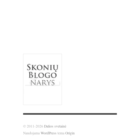
pyragas
riešutai
salotos
pusryčiai
tortas
sausainiai
spanguolės
sriuba
troškinys
Užgavėnės
trinta sriuba
uogienė
užkandžiai
vanilė
varškė
Velykos
šokoladas
vištiena
želatina
© 2011-2026
Dalios svetainė
Naudojama
WordPress
tema
Origin