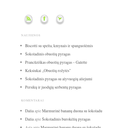
NAUJIENOS
Biscotti su spelta, kmynais ir spanguolėmis
Šokoladinis obuolių pyragas
Prancūziškas obuolių pyragas – Galette
Keksiukai „Obuolių rožytės”
Šokoladinis pyragas su alyvuogių aliejumi
Persikų ir juodųjų serbentų pyragas
KOMENTARAI
Dalia
apie
Marmurinė bananų duona su šokoladu
Dalia
apie
Šokoladinis burokėlių pyragas
Asta
apie
Marmurinė bananų duona su šokoladu