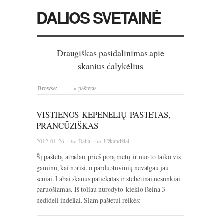
DALIOS SVETAINĖ
Draugiškas pasidalinimas apie
skanius dalykėlius
Browse:
Home
»
paštetas
VIŠTIENOS KEPENĖLIŲ PAŠTETAS,
PRANCŪZIŠKAS
2012-01-26
· by
Dalia
· in
Užkandžiai
Šį paštetą atradau prieš porą metų ir nuo to laiko vis
gaminu, kai norisi, o parduotuvinių nevalgau jau
seniai. Labai skanus patiekalas ir stebėtinai nesunkiai
paruošiamas. Iš toliau nurodyto kiekio išeina 3
nedideli indeliai. Šiam paštetui reikės: