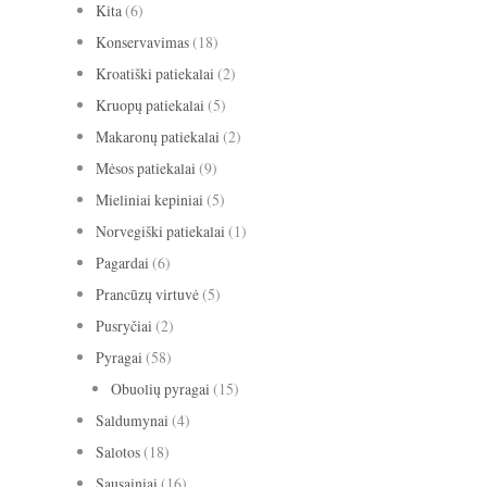
Kita
(6)
Konservavimas
(18)
Kroatiški patiekalai
(2)
Kruopų patiekalai
(5)
Makaronų patiekalai
(2)
Mėsos patiekalai
(9)
Mieliniai kepiniai
(5)
Norvegiški patiekalai
(1)
Pagardai
(6)
Prancūzų virtuvė
(5)
Pusryčiai
(2)
Pyragai
(58)
Obuolių pyragai
(15)
Saldumynai
(4)
Salotos
(18)
Sausainiai
(16)