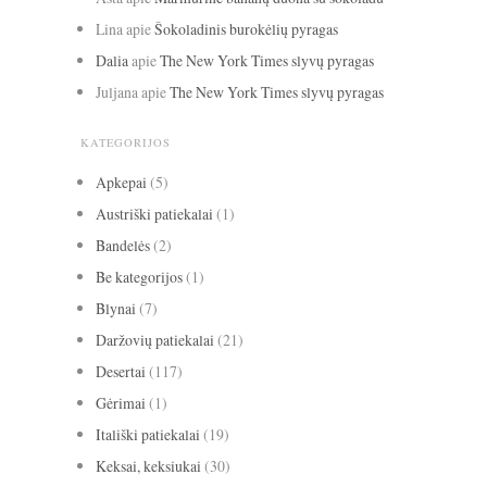
Lina
apie
Šokoladinis burokėlių pyragas
Dalia
apie
The New York Times slyvų pyragas
Juljana
apie
The New York Times slyvų pyragas
KATEGORIJOS
Apkepai
(5)
Austriški patiekalai
(1)
Bandelės
(2)
Be kategorijos
(1)
Blynai
(7)
Daržovių patiekalai
(21)
Desertai
(117)
Gėrimai
(1)
Itališki patiekalai
(19)
Keksai, keksiukai
(30)