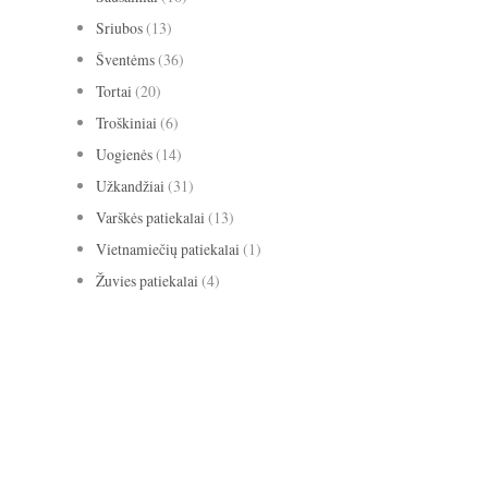
Sriubos
(13)
Šventėms
(36)
Tortai
(20)
Troškiniai
(6)
Uogienės
(14)
Užkandžiai
(31)
Varškės patiekalai
(13)
Vietnamiečių patiekalai
(1)
Žuvies patiekalai
(4)
avižiniai dribsniai
apelsinai
abrikosai
anyžiai
apkepas
bananai
biscotti
baklažanai
blynai
burokėliai
cinamonas
citrina
grietinė
kakava
grietinėlė
imbieras
Kalėdos
keksas
keksiukai
kriaušės
medus
migdolai
obuoliai
pomidorai
paprika
mėlynės