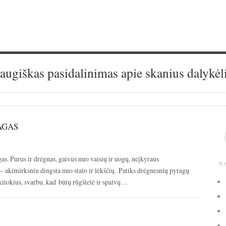
augiškas pasidalinimas apie skanius dalykėl
AGAS
as. Purus ir drėgnas, gaivus nuo vaisių ir uogų, neįkyraus
N
– akimirksniu dingsta nuo stalo ir lėkščių. Patiks drėgnesnių pyragų
kitokius, svarbu, kad būtų rūgštelė ir spalvų…