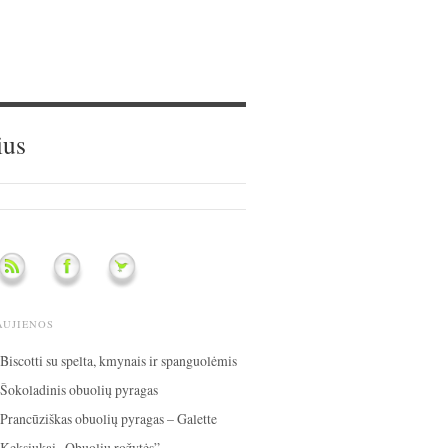
ius
AUJIENOS
Biscotti su spelta, kmynais ir spanguolėmis
Šokoladinis obuolių pyragas
Prancūziškas obuolių pyragas – Galette
Keksiukai „Obuolių rožytės”