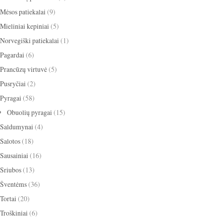
Mėsos patiekalai
(9)
Mieliniai kepiniai
(5)
Norvegiški patiekalai
(1)
Pagardai
(6)
Prancūzų virtuvė
(5)
Pusryčiai
(2)
Pyragai
(58)
Obuolių pyragai
(15)
Saldumynai
(4)
Salotos
(18)
Sausainiai
(16)
Sriubos
(13)
Šventėms
(36)
Tortai
(20)
Troškiniai
(6)