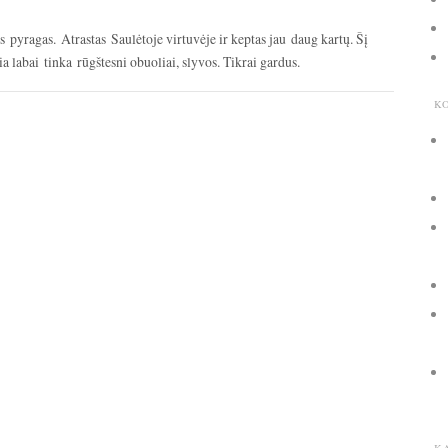
is pyragas. Atrastas Saulėtoje virtuvėje ir keptas jau daug kartų. Šį
ia labai tinka rūgštesni obuoliai, slyvos. Tikrai gardus.
K