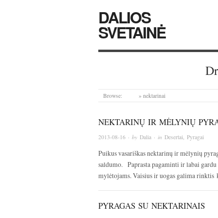
DALIOS
SVETAINĖ
Dr
Browse:
Home
»
nektarinai
NEKTARINŲ IR MĖLYNIŲ PYR
2013-08-16
· by
Dalia
· in
Desertai
,
Pyragai
Puikus vasariškas nektarinų ir mėlynių pyrag
saldumo. Paprasta pagaminti ir labai gardu 
mylėtojams. Vaisius ir uogas galima rinktis 
PYRAGAS SU NEKTARINAIS