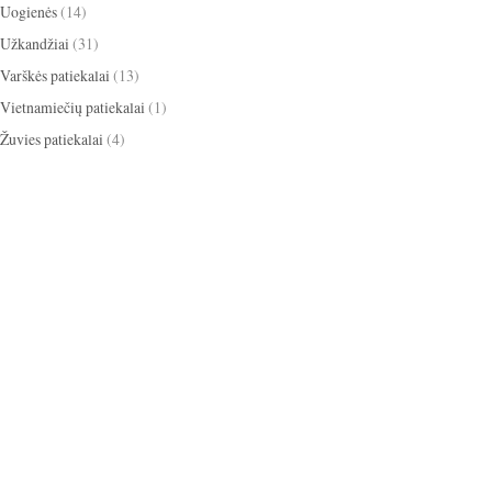
Uogienės
(14)
Užkandžiai
(31)
Varškės patiekalai
(13)
Vietnamiečių patiekalai
(1)
Žuvies patiekalai
(4)
apelsinai
ikosai
anyžiai
apkepas
ižiniai dribsniai
bananai
baklažanai
cinamonas
scotti
blynai
burokėliai
itrina
grietinėlė
grietinė
kakava
mbieras
Kalėdos
eksas
keksiukai
kriaušės
medus
obuoliai
paprika
mėlynės
gdolai
pyragas
omidorai
pusryčiai
iešutai
salotos
sausainiai
tortas
panguolės
sriuba
trinta sriuba
oškinys
Užgavėnės
uogienė