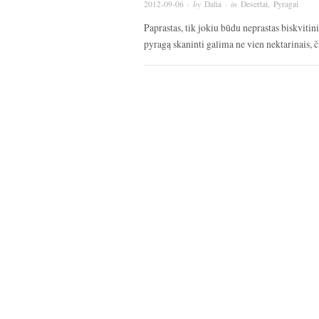
2012-09-06
· by
Dalia
· in
Desertai
,
Pyragai
Paprastas, tik jokiu būdu neprastas biskvitin
pyragą skaninti galima ne vien nektarinais, č