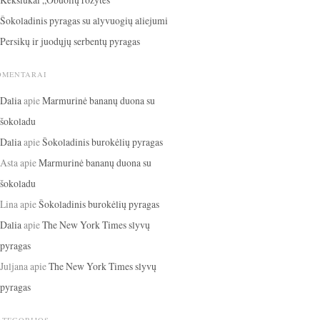
Šokoladinis pyragas su alyvuogių aliejumi
Persikų ir juodųjų serbentų pyragas
OMENTARAI
Dalia
apie
Marmurinė bananų duona su
šokoladu
Dalia
apie
Šokoladinis burokėlių pyragas
Asta
apie
Marmurinė bananų duona su
šokoladu
Lina
apie
Šokoladinis burokėlių pyragas
Dalia
apie
The New York Times slyvų
pyragas
Juljana
apie
The New York Times slyvų
pyragas