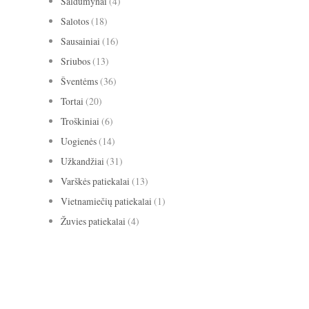
Saldumynai
(4)
Salotos
(18)
Sausainiai
(16)
Sriubos
(13)
Šventėms
(36)
Tortai
(20)
Troškiniai
(6)
Uogienės
(14)
Užkandžiai
(31)
Varškės patiekalai
(13)
Vietnamiečių patiekalai
(1)
Žuvies patiekalai
(4)
avižiniai dribsniai
apelsinai
abrikosai
anyžiai
apkepas
bananai
biscotti
baklažanai
blynai
burokėliai
cinamonas
citrina
grietinė
kakava
grietinėlė
imbieras
Kalėdos