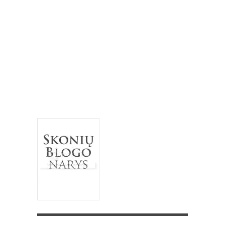
keksas
keksiukai
kriaušės
medus
migdolai
obuoliai
pomidorai
paprika
mėlynės
pyragas
riešutai
salotos
pusryčiai
tortas
sausainiai
spanguolės
sriuba
troškinys
Užgavėnės
trinta sriuba
uogienė
užkandžiai
vanilė
varškė
Velykos
šokoladas
vištiena
želatina