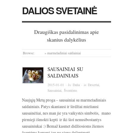
DALIOS SVETAINĖ
Draugiškas pasidalinimas apie
skanius dalykėlius
Browse:
Home
»
marmeladiniai saldainiai
SAUSAINIAI SU
SALDAINIAIS
2015-01-01
· by
Dalia
· in
Desertai
,
Sausainiai
,
Šventėms
Naujųjų Metų proga – sausainiai su marmeladiniais
saldainiais. Patys skaniausi ir širdžiai mieliausi
sausainėliai, nes man jie yra vaikystės simbolis, mano
pirmieji išmokti kepti ir iki šiol nenusibostantys
sausainiukai :) Bemaž kasmet didžiosioms žiemos
šventėms kepami jau ne vieną dešimtmetį.