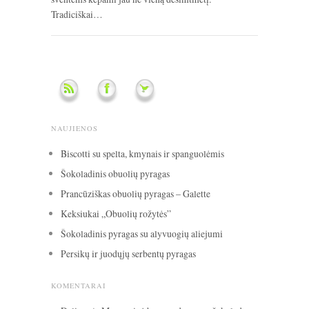
Tradiciškai…
NAUJIENOS
Biscotti su spelta, kmynais ir spanguolėmis
Šokoladinis obuolių pyragas
Prancūziškas obuolių pyragas – Galette
Keksiukai „Obuolių rožytės”
Šokoladinis pyragas su alyvuogių aliejumi
Persikų ir juodųjų serbentų pyragas
KOMENTARAI