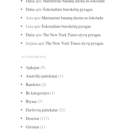
Dalia
apie
Marmurinė bananų duona su šokoladu
Dalia
apie
Šokoladinis burokėlių pyragas
Asta
apie
Marmurinė bananų duona su šokoladu
Lina
apie
Šokoladinis burokėlių pyragas
Dalia
apie
The New York Times slyvų pyragas
Juljana
apie
The New York Times slyvų pyragas
KATEGORIJOS
Apkepai
(5)
Austriški patiekalai
(1)
Bandelės
(2)
Be kategorijos
(1)
Blynai
(7)
Daržovių patiekalai
(21)
Desertai
(117)
Gėrimai
(1)