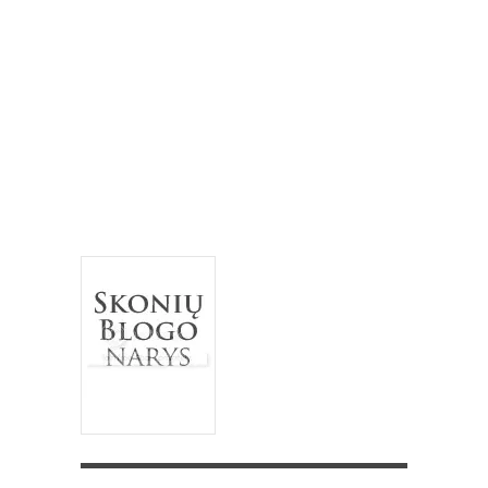
keksas
keksiukai
kriaušės
medus
migdolai
obuoliai
pomidorai
paprika
mėlynės
pyragas
riešutai
salotos
pusryčiai
tortas
sausainiai
spanguolės
sriuba
troškinys
Užgavėnės
trinta sriuba
uogienė
užkandžiai
vanilė
varškė
Velykos
šokoladas
vištiena
želatina