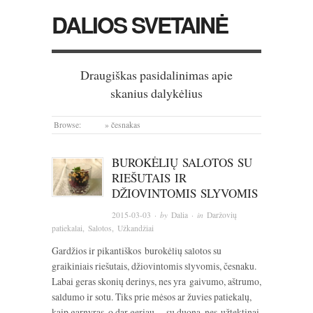
DALIOS SVETAINĖ
Draugiškas pasidalinimas apie
skanius dalykėlius
Browse:
Home
»
česnakas
BUROKĖLIŲ SALOTOS SU
RIEŠUTAIS IR
DŽIOVINTOMIS SLYVOMIS
2015-03-03
· by
Dalia
· in
Daržovių
patiekalai
,
Salotos
,
Užkandžiai
Gardžios ir pikantiškos burokėlių salotos su
graikiniais riešutais, džiovintomis slyvomis, česnaku.
Labai geras skonių derinys, nes yra gaivumo, aštrumo,
saldumo ir sotu. Tiks prie mėsos ar žuvies patiekalų,
kaip garnyras, o dar geriau – su duona, nes užtektinai