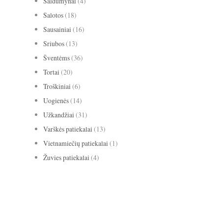
Saldumynai
(4)
Salotos
(18)
Sausainiai
(16)
Sriubos
(13)
Šventėms
(36)
Tortai
(20)
Troškiniai
(6)
Uogienės
(14)
Užkandžiai
(31)
Varškės patiekalai
(13)
Vietnamiečių patiekalai
(1)
Žuvies patiekalai
(4)
avižiniai dribsniai
apelsinai
abrikosai
anyžiai
apkepas
bananai
biscotti
baklažanai
blynai
burokėliai
cinamonas
citrina
grietinė
kakava
grietinėlė
imbieras
Kalėdos