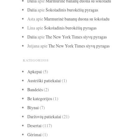
Dalia
apie
Marmurinė bananų duona su šokoladu
Dalia
apie
Šokoladinis burokėlių pyragas
Asta
apie
Marmurinė bananų duona su šokoladu
Lina
apie
Šokoladinis burokėlių pyragas
Dalia
apie
The New York Times slyvų pyragas
Juljana
apie
The New York Times slyvų pyragas
KATEGORIJOS
Apkepai
(5)
Austriški patiekalai
(1)
Bandelės
(2)
Be kategorijos
(1)
Blynai
(7)
Daržovių patiekalai
(21)
Desertai
(117)
Gėrimai
(1)