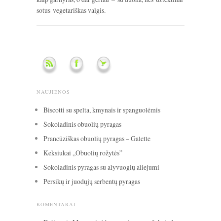
sotus vegetariškas valgis.
NAUJIENOS
Biscotti su spelta, kmynais ir spanguolėmis
Šokoladinis obuolių pyragas
Prancūziškas obuolių pyragas – Galette
Keksiukai „Obuolių rožytės”
Šokoladinis pyragas su alyvuogių aliejumi
Persikų ir juodųjų serbentų pyragas
KOMENTARAI