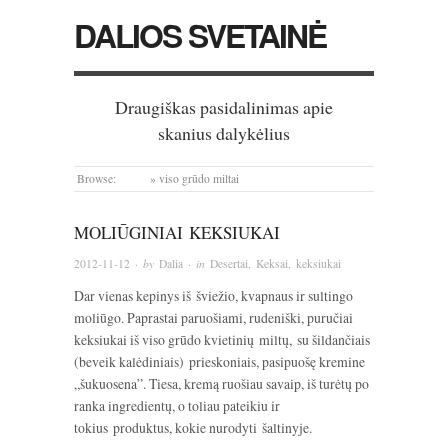
DALIOS SVETAINĖ
Draugiškas pasidalinimas apie
skanius dalykėlius
Browse:
Home
»
viso grūdo miltai
MOLIŪGINIAI KEKSIUKAI
2012-11-12
· by
Dalia
· in
Desertai
,
Keksai, keksiukai
Dar vienas kepinys iš šviežio, kvapnaus ir sultingo
moliūgo. Paprastai paruošiami, rudeniški, puručiai
keksiukai iš viso grūdo kvietinių miltų, su šildančiais
(beveik kalėdiniais) prieskoniais, pasipuošę kremine
„šukuosena”. Tiesa, kremą ruošiau savaip, iš turėtų po
ranka ingredientų, o toliau pateikiu ir
tokius produktus, kokie nurodyti šaltinyje.