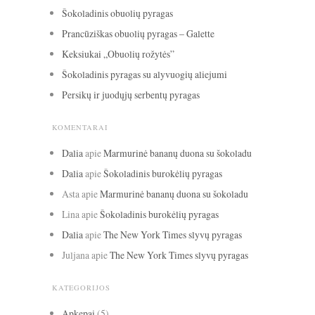
Šokoladinis obuolių pyragas
Prancūziškas obuolių pyragas – Galette
Keksiukai „Obuolių rožytės”
Šokoladinis pyragas su alyvuogių aliejumi
Persikų ir juodųjų serbentų pyragas
KOMENTARAI
Dalia
apie
Marmurinė bananų duona su šokoladu
Dalia
apie
Šokoladinis burokėlių pyragas
Asta
apie
Marmurinė bananų duona su šokoladu
Lina
apie
Šokoladinis burokėlių pyragas
Dalia
apie
The New York Times slyvų pyragas
Juljana
apie
The New York Times slyvų pyragas
KATEGORIJOS
Apkepai
(5)