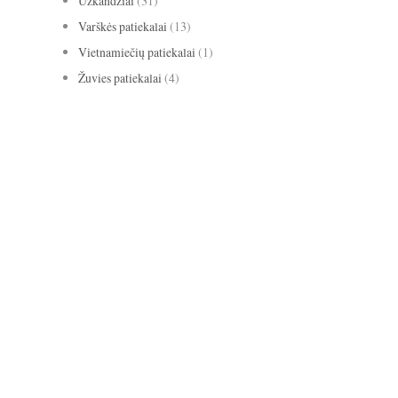
Užkandžiai
(31)
Varškės patiekalai
(13)
Vietnamiečių patiekalai
(1)
Žuvies patiekalai
(4)
avižiniai dribsniai
apelsinai
abrikosai
anyžiai
apkepas
bananai
biscotti
baklažanai
blynai
burokėliai
cinamonas
citrina
grietinė
kakava
grietinėlė
imbieras
Kalėdos
keksas
keksiukai
kriaušės
medus
migdolai
obuoliai
pomidorai
paprika
mėlynės
pyragas
riešutai
salotos
pusryčiai
tortas
sausainiai
spanguolės
sriuba
troškinys
Užgavėnės
trinta sriuba
uogienė
užkandžiai
vanilė
varškė
Velykos
šokoladas
vištiena
želatina