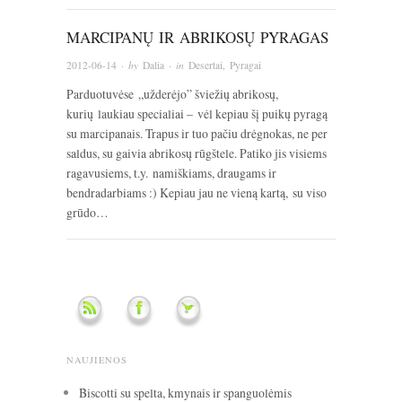
MARCIPANŲ IR ABRIKOSŲ PYRAGAS
2012-06-14
· by
Dalia
· in
Desertai
,
Pyragai
Parduotuvėse „užderėjo” šviežių abrikosų,
kurių laukiau specialiai – vėl kepiau šį puikų pyragą
su marcipanais. Trapus ir tuo pačiu drėgnokas, ne per
saldus, su gaivia abrikosų rūgštele. Patiko jis visiems
ragavusiems, t.y. namiškiams, draugams ir
bendradarbiams :) Kepiau jau ne vieną kartą, su viso
grūdo…
NAUJIENOS
Biscotti su spelta, kmynais ir spanguolėmis