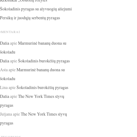
Šokoladinis pyragas su alyvuogių aliejumi
Persikų ir juodųjų serbentų pyragas
OMENTARAI
Dalia
apie
Marmurinė bananų duona su
šokoladu
Dalia
apie
Šokoladinis burokėlių pyragas
Asta
apie
Marmurinė bananų duona su
šokoladu
Lina
apie
Šokoladinis burokėlių pyragas
Dalia
apie
The New York Times slyvų
pyragas
Juljana
apie
The New York Times slyvų
pyragas