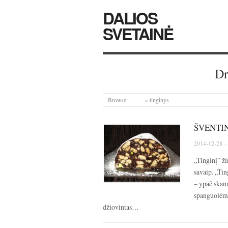
DALIOS
SVETAINĖ
Dr
Browse:
Home
»
tinginys
ŠVENTIN
2014-12-28
·
„Tinginį” ži
savaip. „Ti
– ypač skan
spanguolėmis
džiovintas…