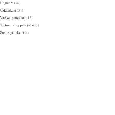
Uogienės
(14)
Užkandžiai
(31)
Varškės patiekalai
(13)
Vietnamiečių patiekalai
(1)
Žuvies patiekalai
(4)
apelsinai
ikosai
anyžiai
apkepas
ižiniai dribsniai
bananai
baklažanai
cinamonas
scotti
blynai
burokėliai
itrina
grietinėlė
grietinė
kakava
mbieras
Kalėdos
eksas
keksiukai
kriaušės
medus
obuoliai
paprika
mėlynės
gdolai
pyragas
omidorai
pusryčiai
iešutai
salotos
sausainiai
tortas
panguolės
sriuba
trinta sriuba
oškinys
Užgavėnės
uogienė