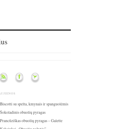
ius
AUJIENOS
Biscotti su spelta, kmynais ir spanguolėmis
Šokoladinis obuolių pyragas
Prancūziškas obuolių pyragas – Galette
Keksiukai „Obuolių rožytės”