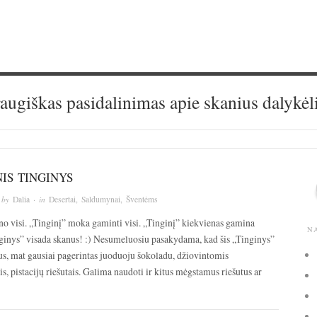
augiškas pasidalinimas apie skanius dalykėl
IS TINGINYS
 by
Dalia
· in
Desertai
,
Saldumynai
,
Šventėms
no visi. „Tinginį” moka gaminti visi. „Tinginį” kiekvienas gamina
N
nginys” visada skanus! :) Nesumeluosiu pasakydama, kad šis „Tinginys”
us, mat gausiai pagerintas juoduoju šokoladu, džiovintomis
, pistacijų riešutais. Galima naudoti ir kitus mėgstamus riešutus ar