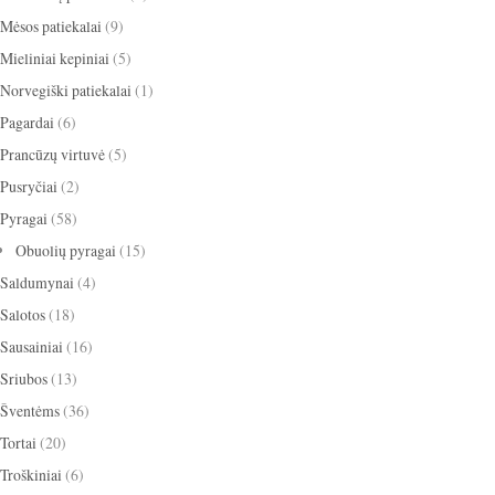
Mėsos patiekalai
(9)
Mieliniai kepiniai
(5)
Norvegiški patiekalai
(1)
Pagardai
(6)
Prancūzų virtuvė
(5)
Pusryčiai
(2)
Pyragai
(58)
Obuolių pyragai
(15)
Saldumynai
(4)
Salotos
(18)
Sausainiai
(16)
Sriubos
(13)
Šventėms
(36)
Tortai
(20)
Troškiniai
(6)