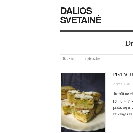
DALIOS
SVETAINĖ
Dr
Browse:
Home
»
pistacijos
PISTACI
2016-04-30
·
Turbūt ne vi
pyragas, pav
pistacijų ir 
saikingas s