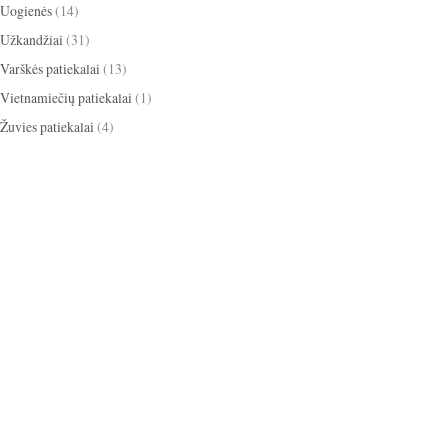
Uogienės
(14)
Užkandžiai
(31)
Varškės patiekalai
(13)
Vietnamiečių patiekalai
(1)
Žuvies patiekalai
(4)
apelsinai
ikosai
anyžiai
apkepas
ižiniai dribsniai
bananai
baklažanai
cinamonas
scotti
blynai
burokėliai
itrina
grietinėlė
grietinė
kakava
mbieras
Kalėdos
eksas
keksiukai
kriaušės
medus
obuoliai
paprika
mėlynės
gdolai
pyragas
omidorai
pusryčiai
iešutai
salotos
sausainiai
tortas
panguolės
sriuba
trinta sriuba
oškinys
Užgavėnės
uogienė