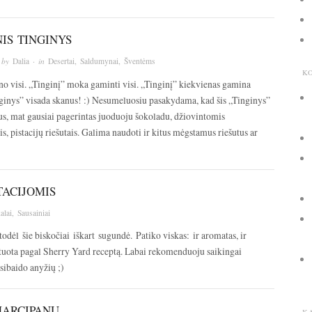
IS TINGINYS
 by
Dalia
· in
Desertai
,
Saldumynai
,
Šventėms
K
no visi. „Tinginį” moka gaminti visi. „Tinginį” kiekvienas gamina
nginys” visada skanus! :) Nesumeluosiu pasakydama, kad šis „Tinginys”
us, mat gausiai pagerintas juoduoju šokoladu, džiovintomis
, pistacijų riešutais. Galima naudoti ir kitus mėgstamus riešutus ar
TACIJOMIS
alai
,
Sausainiai
 todėl šie biskočiai iškart sugundė. Patiko viskas: ir aromatas, ir
ptuota pagal Sherry Yard receptą. Labai rekomenduoju saikingai
sibaido anyžių ;)
MARCIPANU