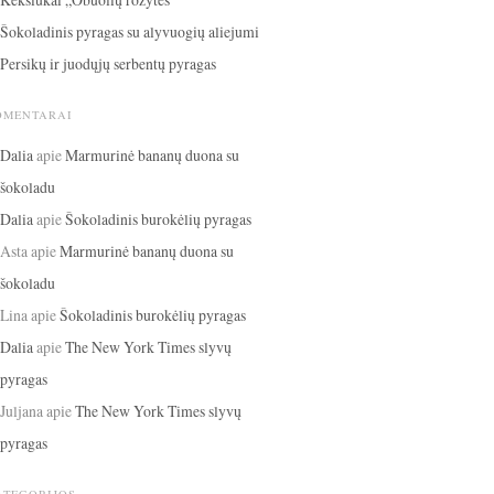
Šokoladinis pyragas su alyvuogių aliejumi
Persikų ir juodųjų serbentų pyragas
OMENTARAI
Dalia
apie
Marmurinė bananų duona su
šokoladu
Dalia
apie
Šokoladinis burokėlių pyragas
Asta
apie
Marmurinė bananų duona su
šokoladu
Lina
apie
Šokoladinis burokėlių pyragas
Dalia
apie
The New York Times slyvų
pyragas
Juljana
apie
The New York Times slyvų
pyragas