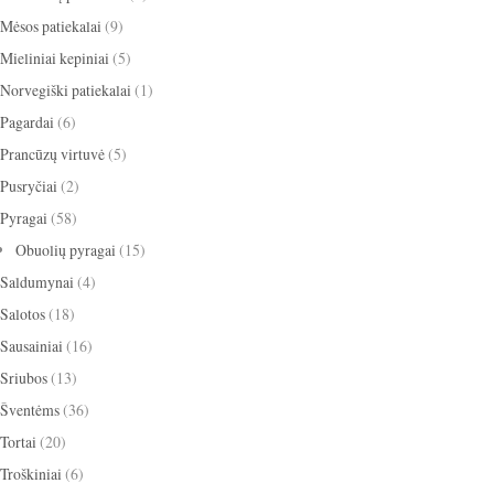
Mėsos patiekalai
(9)
Mieliniai kepiniai
(5)
Norvegiški patiekalai
(1)
Pagardai
(6)
Prancūzų virtuvė
(5)
Pusryčiai
(2)
Pyragai
(58)
Obuolių pyragai
(15)
Saldumynai
(4)
Salotos
(18)
Sausainiai
(16)
Sriubos
(13)
Šventėms
(36)
Tortai
(20)
Troškiniai
(6)