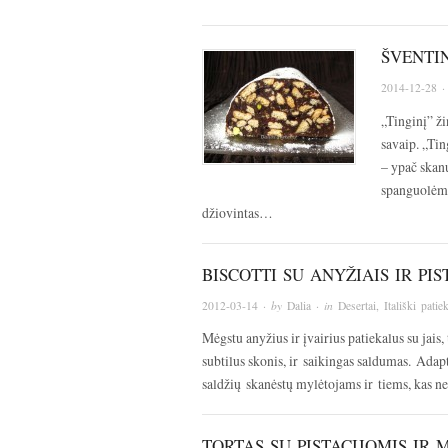
ŠVENTIN
2014-12-28
·
„Tinginį” ži
savaip. „Ti
– ypač skan
spanguolėmis
džiovintas…
BISCOTTI SU ANYŽIAIS IR PIS
2012-03-14
· by
Dalia
· in
Desertai
,
Itališki patiek
Mėgstu anyžius ir įvairius patiekalus su jais,
subtilus skonis, ir saikingas saldumas. Ada
saldžių skanėstų mylėtojams ir tiems, kas ne
TORTAS SU PISTACIJOMIS IR 