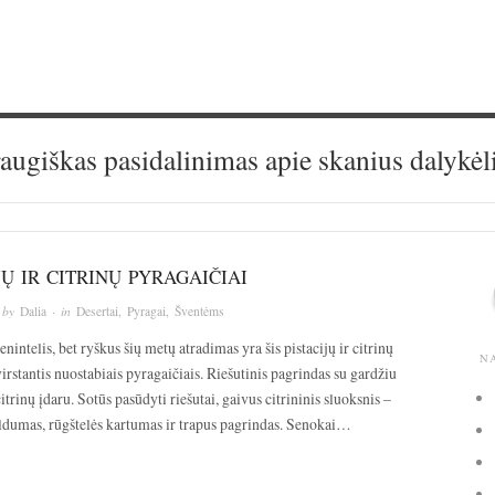
augiškas pasidalinimas apie skanius dalykėl
JŲ IR CITRINŲ PYRAGAIČIAI
 by
Dalia
· in
Desertai
,
Pyragai
,
Šventėms
enintelis, bet ryškus šių metų atradimas yra šis pistacijų ir citrinų
N
irstantis nuostabiais pyragaičiais. Riešutinis pagrindas su gardžiu
citrinų įdaru. Sotūs pasūdyti riešutai, gaivus citrininis sluoksnis –
aldumas, rūgštelės kartumas ir trapus pagrindas. Senokai…