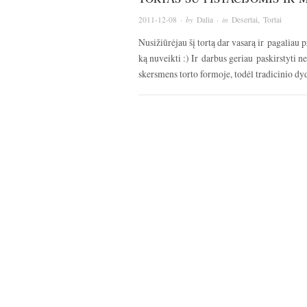
2011-12-08
· by
Dalia
· in
Desertai
,
Tortai
Nusižiūrėjau šį tortą dar vasarą ir pagaliau p
ką nuveikti :) Ir darbus geriau paskirstyti 
skersmens torto formoje, todėl tradicinio 