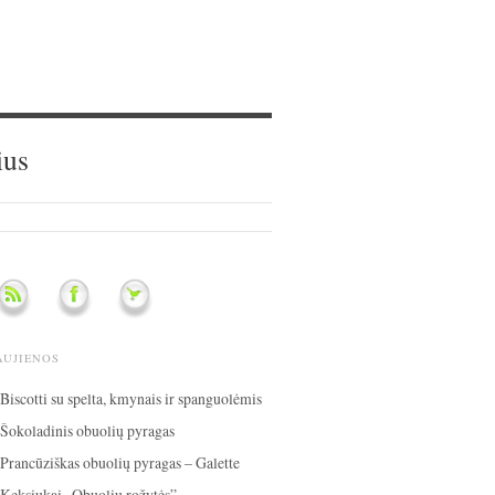
ius
AUJIENOS
Biscotti su spelta, kmynais ir spanguolėmis
Šokoladinis obuolių pyragas
Prancūziškas obuolių pyragas – Galette
Keksiukai „Obuolių rožytės”