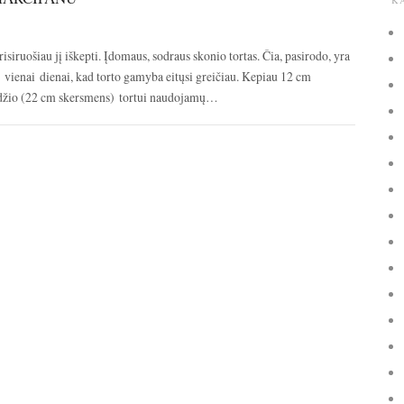
K
risiruošiau jį iškepti. Įdomaus, sodraus skonio tortas. Čia, pasirodo, yra
ne vienai dienai, kad torto gamyba eitųsi greičiau. Kepiau 12 cm
dydžio (22 cm skersmens) tortui naudojamų…