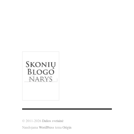
pyragas
riešutai
salotos
pusryčiai
tortas
sausainiai
spanguolės
sriuba
troškinys
Užgavėnės
trinta sriuba
uogienė
užkandžiai
vanilė
varškė
Velykos
šokoladas
vištiena
želatina
© 2011-2026
Dalios svetainė
Naudojama
WordPress
tema
Origin