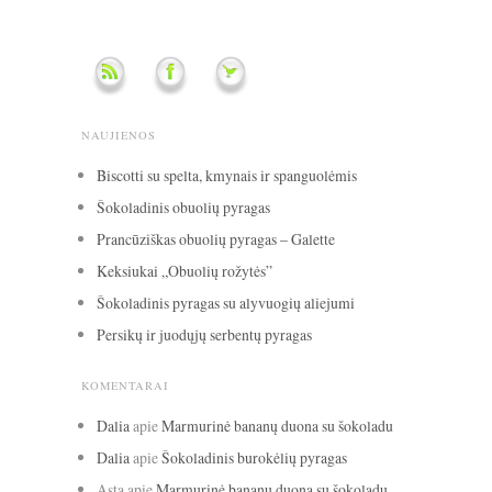
NAUJIENOS
Biscotti su spelta, kmynais ir spanguolėmis
Šokoladinis obuolių pyragas
Prancūziškas obuolių pyragas – Galette
Keksiukai „Obuolių rožytės”
Šokoladinis pyragas su alyvuogių aliejumi
Persikų ir juodųjų serbentų pyragas
KOMENTARAI
Dalia
apie
Marmurinė bananų duona su šokoladu
Dalia
apie
Šokoladinis burokėlių pyragas
Asta
apie
Marmurinė bananų duona su šokoladu