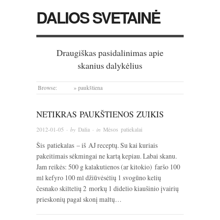
DALIOS SVETAINĖ
Draugiškas pasidalinimas apie
skanius dalykėlius
Browse:
Home
»
paukštiena
NETIKRAS PAUKŠTIENOS ZUIKIS
2012-01-05
· by
Dalia
· in
Mėsos patiekalai
Šis patiekalas – iš AJ receptų. Su kai kuriais
pakeitimais sėkmingai ne kartą kepiau. Labai skanu.
Jam reikės: 500 g kalakutienos (ar kitokio) faršo 100
ml kefyro 100 ml džiūvėsėlių 1 svogūno kelių
česnako skiltelių 2 morkų 1 didelio kiaušinio įvairių
prieskonių pagal skonį maltų…