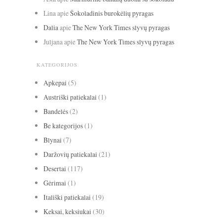
Lina
apie
Šokoladinis burokėlių pyragas
Dalia
apie
The New York Times slyvų pyragas
Juljana
apie
The New York Times slyvų pyragas
KATEGORIJOS
Apkepai
(5)
Austriški patiekalai
(1)
Bandelės
(2)
Be kategorijos
(1)
Blynai
(7)
Daržovių patiekalai
(21)
Desertai
(117)
Gėrimai
(1)
Itališki patiekalai
(19)
Keksai, keksiukai
(30)