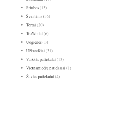
Sriubos
(13)
Šventėms
(36)
Tortai
(20)
Troškiniai
(6)
Uogienės
(14)
Užkandžiai
(31)
Varškės patiekalai
(13)
Vietnamiečių patiekalai
(1)
Žuvies patiekalai
(4)
avižiniai dribsniai
apelsinai
abrikosai
anyžiai
apkepas
bananai
biscotti
baklažanai
blynai
burokėliai
cinamonas
citrina
grietinė
kakava
grietinėlė
imbieras
Kalėdos
keksas
keksiukai
kriaušės
medus
migdolai
obuoliai
pomidorai
paprika
mėlynės