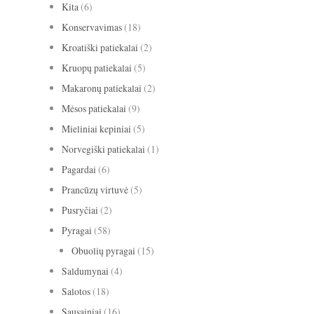
Kita
(6)
Konservavimas
(18)
Kroatiški patiekalai
(2)
Kruopų patiekalai
(5)
Makaronų patiekalai
(2)
Mėsos patiekalai
(9)
Mieliniai kepiniai
(5)
Norvegiški patiekalai
(1)
Pagardai
(6)
Prancūzų virtuvė
(5)
Pusryčiai
(2)
Pyragai
(58)
Obuolių pyragai
(15)
Saldumynai
(4)
Salotos
(18)
Sausainiai
(16)