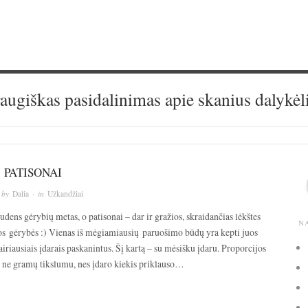
augiškas pasidalinimas apie skanius dalykėl
 PATISONAI
 by
Dalia
· in
Užkandžiai
udens gėrybių metas, o patisonai – dar ir gražios, skraidančias lėkštes
N
s gėrybės :) Vienas iš mėgiamiausių paruošimo būdų yra kepti juos
airiausiais įdarais paskanintus. Šį kartą – su mėsišku įdaru. Proporcijos
 ne gramų tikslumu, nes įdaro kiekis priklauso…