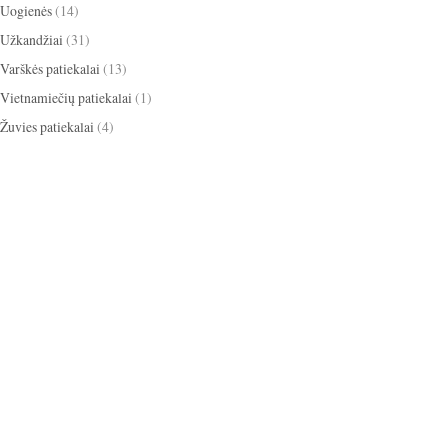
Uogienės
(14)
Užkandžiai
(31)
Varškės patiekalai
(13)
Vietnamiečių patiekalai
(1)
Žuvies patiekalai
(4)
apelsinai
ikosai
anyžiai
apkepas
ižiniai dribsniai
bananai
baklažanai
cinamonas
scotti
blynai
burokėliai
itrina
grietinėlė
grietinė
kakava
mbieras
Kalėdos
eksas
keksiukai
kriaušės
medus
obuoliai
paprika
mėlynės
gdolai
pyragas
omidorai
pusryčiai
iešutai
salotos
sausainiai
tortas
panguolės
sriuba
trinta sriuba
oškinys
Užgavėnės
uogienė