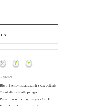
ius
AUJIENOS
Biscotti su spelta, kmynais ir spanguolėmis
Šokoladinis obuolių pyragas
Prancūziškas obuolių pyragas – Galette
Keksiukai „Obuolių rožytės”