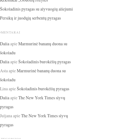
Šokoladinis pyragas su alyvuogių aliejumi
Persikų ir juodųjų serbentų pyragas
OMENTARAI
Dalia
apie
Marmurinė bananų duona su
šokoladu
Dalia
apie
Šokoladinis burokėlių pyragas
Asta
apie
Marmurinė bananų duona su
šokoladu
Lina
apie
Šokoladinis burokėlių pyragas
Dalia
apie
The New York Times slyvų
pyragas
Juljana
apie
The New York Times slyvų
pyragas