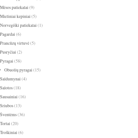
Mėsos patiekalai
(9)
Mieliniai kepiniai
(5)
Norvegiški patiekalai
(1)
Pagardai
(6)
Prancūzų virtuvė
(5)
Pusryčiai
(2)
Pyragai
(58)
Obuolių pyragai
(15)
Saldumynai
(4)
Salotos
(18)
Sausainiai
(16)
Sriubos
(13)
Šventėms
(36)
Tortai
(20)
Troškiniai
(6)