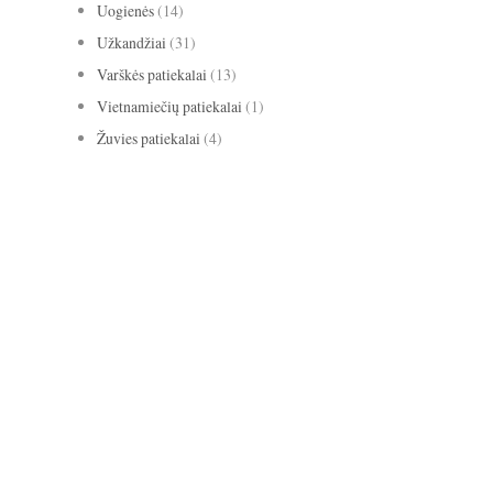
Uogienės
(14)
Užkandžiai
(31)
Varškės patiekalai
(13)
Vietnamiečių patiekalai
(1)
Žuvies patiekalai
(4)
avižiniai dribsniai
apelsinai
abrikosai
anyžiai
apkepas
bananai
biscotti
baklažanai
blynai
burokėliai
cinamonas
citrina
grietinė
kakava
grietinėlė
imbieras
Kalėdos
keksas
keksiukai
kriaušės
medus
migdolai
obuoliai
pomidorai
paprika
mėlynės
pyragas
riešutai
salotos
pusryčiai
tortas
sausainiai
spanguolės
sriuba
troškinys
Užgavėnės
trinta sriuba
uogienė
užkandžiai
vanilė
varškė
Velykos
šokoladas
vištiena
želatina