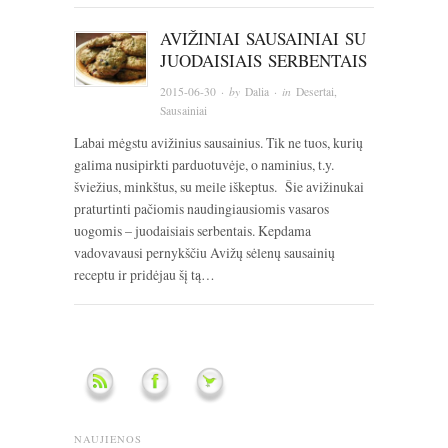
AVIŽINIAI SAUSAINIAI SU
JUODAISIAIS SERBENTAIS
2015-06-30
· by
Dalia
· in
Desertai
,
Sausainiai
Labai mėgstu avižinius sausainius. Tik ne tuos, kurių
galima nusipirkti parduotuvėje, o naminius, t.y.
šviežius, minkštus, su meile iškeptus. Šie avižinukai
praturtinti pačiomis naudingiausiomis vasaros
uogomis – juodaisiais serbentais. Kepdama
vadovavausi pernykščiu Avižų sėlenų sausainių
receptu ir pridėjau šį tą…
NAUJIENOS