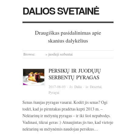
DALIOS SVETAINĖ
Draugiškas pasidalinimas apie
skanius dalykėlius
Browse:
Home
»
juodieji serbentai
PERSIKŲ IR JUODŲJŲ
SERBENTŲ PYRAGAS
2017-08-03
· by
Dalia
· in
Desertai
,
Pyragai
Senas /naujas pyragas vasarai. Kodėl jis senas? Ogi
todėl, kad jo pirmtakas pradėtas kepti 2013 m. –
Nektarinų ir mėlynių pyragas – ir iki šiol nepabodęs.
Vadinasi, tikrai geras :) Atnaujintas jis tuo, kad vietoje
nektarinų su mėlynėmis naudojau persikus…