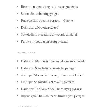
Biscotti su spelta, kmynais ir spanguolėmis
Šokoladinis obuolių pyragas
Prancūziškas obuolių pyragas – Galette
Keksiukai „Obuolių rožytės”
Šokoladinis pyragas su alyvuogių aliejumi
Persikų ir juodųjų serbentų pyragas
KOMENTARAI
Dalia
apie
Marmurinė bananų duona su šokoladu
Dalia
apie
Šokoladinis burokėlių pyragas
Asta
apie
Marmurinė bananų duona su šokoladu
Lina
apie
Šokoladinis burokėlių pyragas
Dalia
apie
The New York Times slyvų pyragas
Juljana
apie
The New York Times slyvų pyragas
KATEGORIJOS