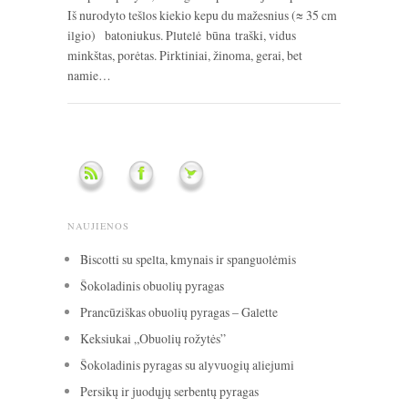
Iš nurodyto tešlos kiekio kepu du mažesnius (≈ 35 cm
ilgio) batoniukus. Plutelė būna traški, vidus
minkštas, porėtas. Pirktiniai, žinoma, gerai, bet
namie…
NAUJIENOS
Biscotti su spelta, kmynais ir spanguolėmis
Šokoladinis obuolių pyragas
Prancūziškas obuolių pyragas – Galette
Keksiukai „Obuolių rožytės”
Šokoladinis pyragas su alyvuogių aliejumi
Persikų ir juodųjų serbentų pyragas