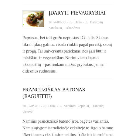
ĮDARYTI PIEVAGRYBIAI
2014-09-30
· by
Dalia
· in
Daržovių
patiekalai
,
Užkandžiai
Paprastas, bet toli gražu neprastas užkandis. Skanus
tikrai. Įdarą galima visada rinktis pagal poreikį, skonį
ir progą. Tai universalus patiekalas, nes gali būti ir
mėsiškas, ir vegetariškas. Norint vieno kąsnio
užkandėlių – pasirenkam mažus grybukus, jei ne –
didesnius ruduosius.
PRANCŪZIŠKAS BATONAS
(BAGUETTE)
2013-05-10
· by
Dalia
· in
Mieliniai kepiniai
,
Prancūzų
virtuvė
Naminis prancūziško batono arba bagetės variantas.
Namų sąlygomis tradicinėje orkaitėje to ilgojo batono
iškepti nepavyks, tiesiog netilps. Ir čia jokia problema.