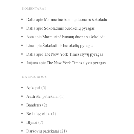
KOMENTARAI
Dalia
apie
Marmurinė bananų duona su šokoladu
Dalia
apie
Šokoladinis burokėlių pyragas
Asta
apie
Marmurinė bananų duona su šokoladu
Lina
apie
Šokoladinis burokėlių pyragas
Dalia
apie
The New York Times slyvų pyragas
Juljana
apie
The New York Times slyvų pyragas
KATEGORIJOS
Apkepai
(5)
Austriški patiekalai
(1)
Bandelės
(2)
Be kategorijos
(1)
Blynai
(7)
Daržovių patiekalai
(21)