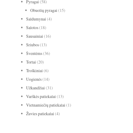
Pyragai
(58)
Obuolių pyragai
(15)
Saldumynai
(4)
Salotos
(18)
Sausainiai
(16)
Sriubos
(13)
Šventėms
(36)
Tortai
(20)
Troškiniai
(6)
Uogienės
(14)
Užkandžiai
(31)
Varškės patiekalai
(13)
Vietnamiečių patiekalai
(1)
Žuvies patiekalai
(4)
avižiniai dribsniai
apelsinai
abrikosai
anyžiai
apkepas