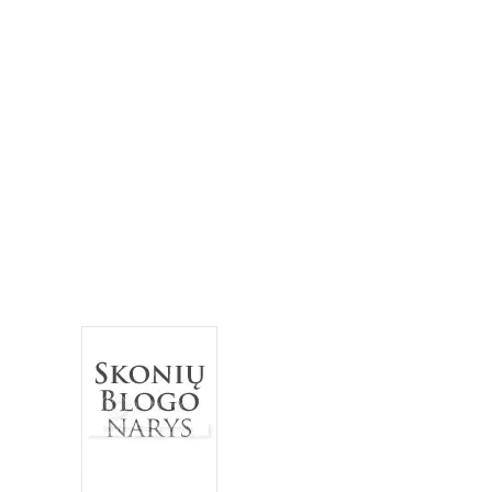
bananai
biscotti
baklažanai
blynai
burokėliai
cinamonas
citrina
grietinė
kakava
grietinėlė
imbieras
Kalėdos
keksas
keksiukai
kriaušės
medus
migdolai
obuoliai
pomidorai
paprika
mėlynės
pyragas
riešutai
salotos
pusryčiai
tortas
sausainiai
spanguolės
sriuba
troškinys
Užgavėnės
trinta sriuba
uogienė
užkandžiai
vanilė
varškė
Velykos
šokoladas
vištiena
želatina