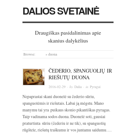
DALIOS SVETAINĖ
Draugiškas pasidalinimas apie
skanius dalykėlius
Browse:
Home
»
duona
ČEDERIO, SPANGUOLIŲ IR
RIEŠUTŲ DUONA
2016-02-29
· by
Dalia
· in
Pyragai
Nepaprastai skani duonelė su čederio sūriu,
spanguolėmis ir riešutais. Labai ją mėgstu. Mano
manymu tai yra puikaus skonio pikantiškas pyragas.
Taip vadinama sodos duona. Duonelė soti, gausiai
praturtinta sūriu (čederiu ir ne tik), su spanguolių
rūgštele, riešutų traškumu ir vos juntamu saldumu….