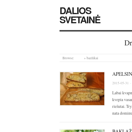
DALIOS
SVETAINĖ
Dr
Browse:
Home
»
bazilikai
APELSIN
2015-05-31
·
Labai kvapnū
kvepia vasar
riešutai. Tr
nata dominuo
BAKLAŽ