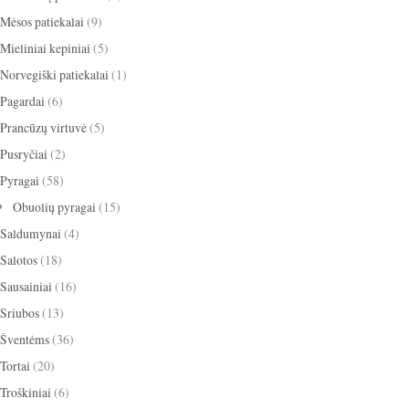
Mėsos patiekalai
(9)
Mieliniai kepiniai
(5)
Norvegiški patiekalai
(1)
Pagardai
(6)
Prancūzų virtuvė
(5)
Pusryčiai
(2)
Pyragai
(58)
Obuolių pyragai
(15)
Saldumynai
(4)
Salotos
(18)
Sausainiai
(16)
Sriubos
(13)
Šventėms
(36)
Tortai
(20)
Troškiniai
(6)