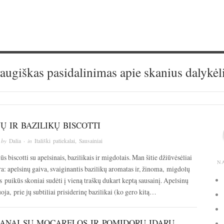
augiškas pasidalinimas apie skanius dalykėl
Ų IR BAZILIKŲ BISCOTTI
 by
Dalia
· in
Itališki patiekalai
,
Sausainiai
s biscotti su apelsinais, bazilikais ir migdolais. Man šitie džiūvėsėliai
N
a: apelsinų gaiva, svaiginantis bazilikų aromatas ir, žinoma, migdolų
ys puikūs skoniai sudėti į vieną traškų dukart keptą sausainį. Apelsinų
ja, prie jų subtiliai prisiderinę bazilikai (ko gero kitą…
ANAI SU MOCARELOS IR POMIDORŲ ĮDARU