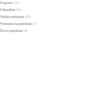
Uogienės
(14)
Užkandžiai
(31)
Varškės patiekalai
(13)
Vietnamiečių patiekalai
(1)
Žuvies patiekalai
(4)
apelsinai
ikosai
anyžiai
apkepas
ižiniai dribsniai
bananai
baklažanai
cinamonas
scotti
blynai
burokėliai
itrina
grietinėlė
grietinė
kakava
mbieras
Kalėdos
eksas
keksiukai
kriaušės
medus
obuoliai
paprika
mėlynės
gdolai
pyragas
omidorai
pusryčiai
iešutai
salotos
sausainiai
tortas
panguolės
sriuba
trinta sriuba
oškinys
Užgavėnės
uogienė