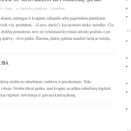
 by
Dalia
· in
Daržovių patiekalai
,
Užkandžiai
skanus, sultingas ir kvapnus užkandis arba pagrindinis patiekalas
eveik visi produktai – iš savo daržo!), kai nesinori nieko mėsiško. Čia
K
ų dydžių pomidorai, nors su vyšniniais/slyviniais atrodo gražiau, o jei
ų spalvų – išvis puiku. Žinoma, įdarui galima naudoti faršą ar šoninę,
UBA
orų sriuba su rabarbarais, imbieru ir prieskoniais. Toks
iliojo. Sriuba tikrai patiko, mat kvapni, su aiškia rabarbarų rūgštele
 kai rūgštelė sušvelnėja ir gaivina kaitrią dieną.