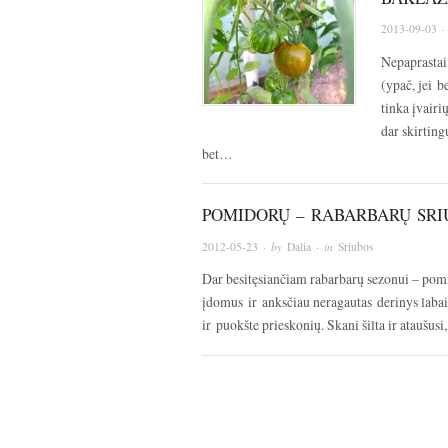
2013-09-03
·
Nepaprastai 
(ypač, jei b
tinka įvairi
dar skirting
bet…
POMIDORŲ – RABARBARŲ SRI
2012-05-23
· by
Dalia
· in
Sriubos
Dar besitęsiančiam rabarbarų sezonui – pomid
įdomus ir anksčiau neragautas derinys labai v
ir puokšte prieskonių. Skani šilta ir ataušusi,