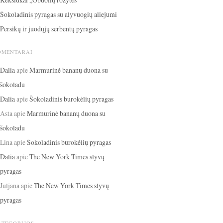
Šokoladinis pyragas su alyvuogių aliejumi
Persikų ir juodųjų serbentų pyragas
OMENTARAI
Dalia
apie
Marmurinė bananų duona su
šokoladu
Dalia
apie
Šokoladinis burokėlių pyragas
Asta
apie
Marmurinė bananų duona su
šokoladu
Lina
apie
Šokoladinis burokėlių pyragas
Dalia
apie
The New York Times slyvų
pyragas
Juljana
apie
The New York Times slyvų
pyragas