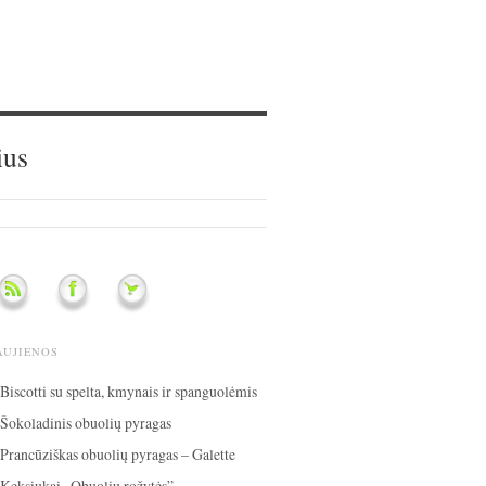
ius
AUJIENOS
Biscotti su spelta, kmynais ir spanguolėmis
Šokoladinis obuolių pyragas
Prancūziškas obuolių pyragas – Galette
Keksiukai „Obuolių rožytės”